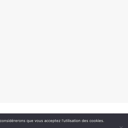
SUIVANT
 considérerons que vous acceptez l'utilisation des cookies.
Digresk sur Deezer