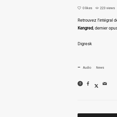
0
likes
223 views
Retrouvez l’intégral
Kengred
, dernier opu
Digresk
Audio
News
0