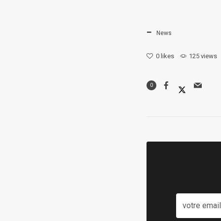
News
0
likes
125 views
0