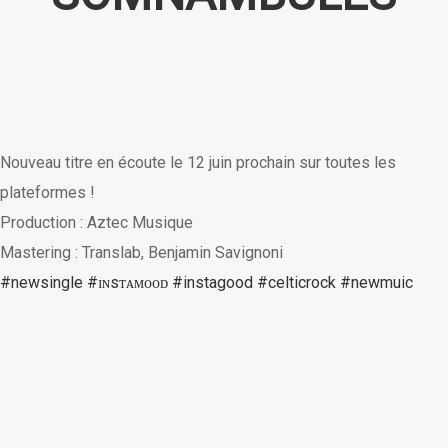
Nouveau titre en écoute le 12 juin prochain sur toutes les
plateformes !
Production : Aztec Musique
Mastering : Translab, Benjamin Savignoni
#newsingle
#ɪɴsᴛᴀᴍᴏᴏᴅ
#instagood
#celticrock
#newmuic