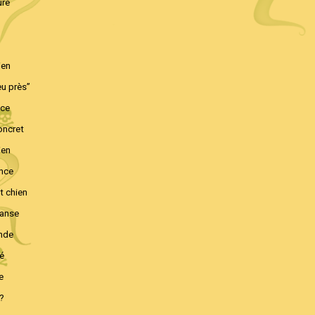
ure
ien
eu près”
ace
oncret
ien
ance
t chien
danse
nde
ié
e
 ?