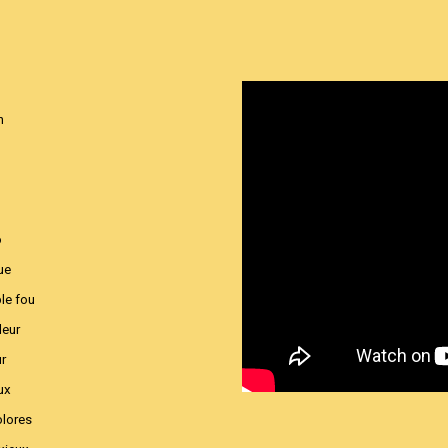
n
s
e
o
oue
le fou
leur
ur
ux
olores