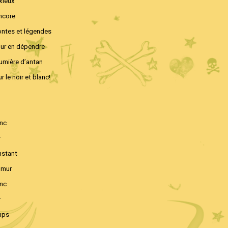
nxieux
encore
ontes et légendes
our en dépendre
lumière d’antan
 le noir et blanc!
anc
r
nstant
 mur
anc
r
mps