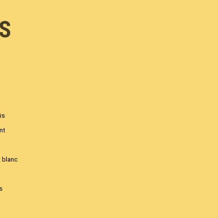
S
is
ant
 blanc
s