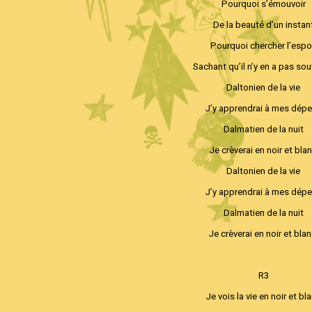
Pourquoi s’émouvoir
De la beauté d’un instan
Pourquoi chercher l’espo
Sachant qu’il n’y en a pas so
Daltonien de la vie
J’y apprendrai à mes dép
Dalmatien de la nuit
Je crèverai en noir et bla
Daltonien de la vie
J’y apprendrai à mes dép
Dalmatien de la nuit
Je crèverai en noir et blan
R3
Je vois la vie en noir et bl