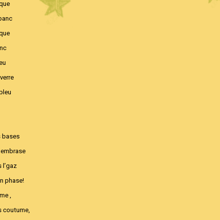
ique
 banc
ique
anc
ieu
verre
bleu
es bases
s’embrase
s l’gaz
en phase!
ume ,
as coutume,