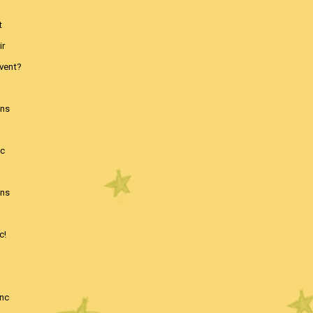
t
ir
uvent?
ens
nc
ens
c!
anc