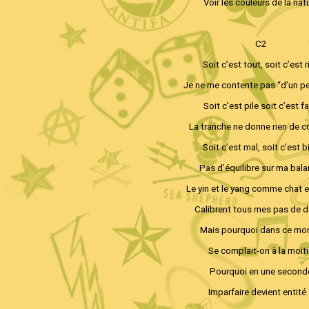
Voir les couleurs de la nat
C2
Soit c’est tout, soit c’est r
Je ne me contente pas “d’un p
Soit c’est pile soit c’est f
La tranche ne donne rien de c
Soit c’est mal, soit c’est b
Pas d’équilibre sur ma bal
Le yin et le yang comme chat e
Calibrent tous mes pas de 
Mais pourquoi dans ce mo
Se complait-on à la moit
Pourquoi en une second
Imparfaire devient entité