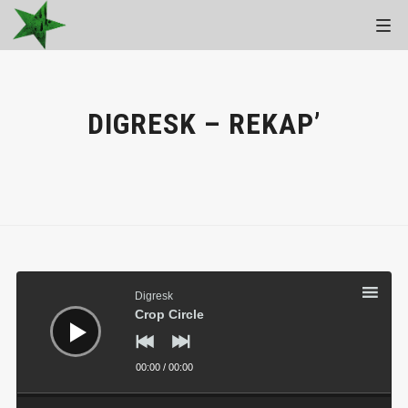
DIGRESK – REKAP’
Lecteur
audio
Digresk
Crop Circle
00:00
/
00:00