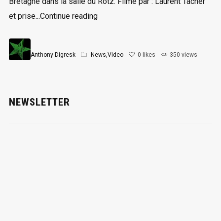
Bretagne dans la salle du Rotz. Filmé par : Laurent Tacher
et prise...Continue reading
Anthony Digresk
News
,
Video
0
likes
350 views
NEWSLETTER