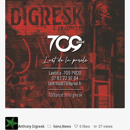
Anthony Digresk
liens
,
News
0
likes
27 views