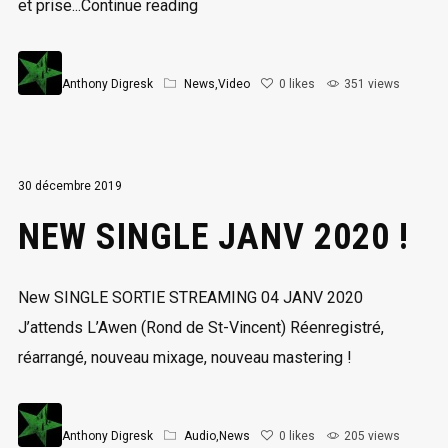
et prise...Continue reading
Anthony Digresk
News
,
Video
0
likes
351 views
30 décembre 2019
NEW SINGLE JANV 2020 !
New SINGLE SORTIE STREAMING 04 JANV 2020
J’attends L’Awen (Rond de St-Vincent) Réenregistré,
réarrangé, nouveau mixage, nouveau mastering !
Anthony Digresk
Audio
,
News
0
likes
205 views