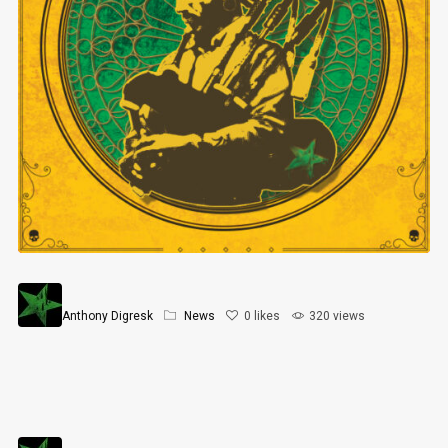
Anthony Digresk
News
0
likes
320 views