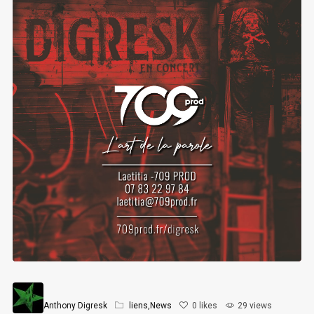
Anthony Digresk
liens
,
News
0
likes
29 views