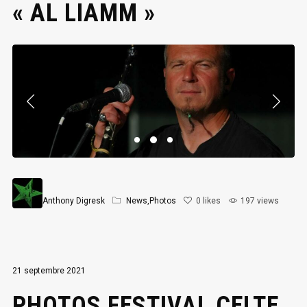
« AL LIAMM »
Anthony Digresk
News
,
Photos
0
likes
197 views
21 septembre 2021
PHOTOS FESTIVAL CELTE